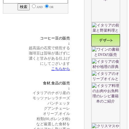
AND
OR
コーヒー豆の販売
↓
超高温の石窯で焙煎する
珈琲豆は旨味が逃げずに
濃くと甘みがある仕上げ
にしてございます
こちらから
食材,食品の販売
↓
イタリアのナポリ産の
モッツァレッラチーズ
パンチェッタ
グアンチェーレ
オリーブ,オイル
粉類(00,ポレンタ粉)
など厳選した食材を