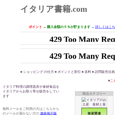
イタリア書籍.com
ポイント
→
購入金額の５％が貯まります
→
詳しくはこ
■
ショッピング の仕方
■
ポイントと割引
■
送料
■
訪問販売法表
■
こ
イタリア料理の調理器具や食材食品を
イタリアからお取り寄せ販売をしてい
商品カテゴリー
ます
無料メールをご利用の方はこちらから
のメールが届かない方の
連絡掲示版