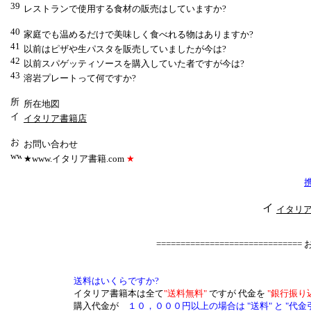
レストランで使用する食材の販売はしていますか?
家庭でも温めるだけで美味しく食べれる物はありますか?
以前はピザや生パスタを販売していましたが今は?
以前スパゲッティソースを購入していた者ですが今は?
溶岩プレートって何ですか?
所在地図
イタリア書籍店
お問い合わせ
★
www.イタリア書籍.com
★
イタリ
=============================
送料はいくらですか?
イタリア書籍本は全て
"送料無料"
ですが 代金を
"銀行振り
購入代金が
１０，０００円以上の場合は "送料" と "代