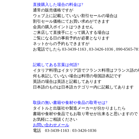
直接購入した場合の料金は?
通常の販売価格ですが
ウェブ上に記載していない割引セールの場合は
割引セール価格にてお買い求めができます
会員の購入ポイントはつきません
ご来店して直接手にとって購入する場合は
ご覧になる日の事前予約が必要となります
ネットからの予約もできますが
お電話でしたら 03-3439-1163 , 03-3426-1036 , 090-
記載してある言葉は何語?
イタリア料理はイタリア語でフランス料理はフランス語の
何も表記していない場合は料理の母国語表記です
英語の場合は英語と記載してあります
日本語のものは日本語カテゴリー内に記載してあります
取扱の無い書籍や食材や食品の取寄せは?
タイトルと出版社や製造メーカーが分かりましたら
書籍や食材や食品でもお取り寄せが出来ると思いますので
お気軽にご相談ください
お問い合わせメール
電話 03-3439-1163 : 03-3426-1036