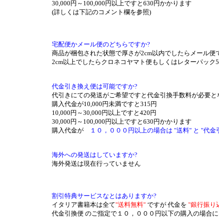
30,000円～100,000円以上ですと630円かかります
(詳しくは下記のコメント欄を参照)
宅配便かメール便のどちらですか?
商品が梱包された状態で厚さが2cm以内でしたらメール便
2cm以上でしたらクロネコヤマト便もしくはレターパック5
代金引き換え便は可能ですか?
代引きにての発送がご希望ですと代金引換手数料が必要と
購入代金が10,000円未満ですと315円
10,000円～30,000円以上ですと420円
30,000円～100,000円以上ですと630円かかります
購入代金が
１０，０００円以上の場合は "送料" と "代
海外への発送はしていますか?
海外発送は現在行っていません
割引特典サービスなとはありますか?
イタリア書籍本は全て
"送料無料"
ですが 代金を
"銀行振り
代金引換便 のご指定で１０，０００円以下の購入の場合に