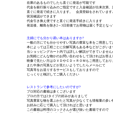
在庫のあるものでしたら直ぐに発送が可能です
代金を銀行振り込みのご指定ですと入金確認が出来次第、
直ぐに発送で続きに入ります。 会員登録をされています
状況確認ができます
代金引き換え便ですと直ぐに発送手続きに入ります
発送後、離島を除き2～3日前後でお荷物は届く予定となっ
主婦にでも分かり易い本はありますか?
一般の方にでも分かりやすい写真の豊富な本をご用意して
本によっては工程ごとに分解写真もある本などがございま
当ショッピングカート内では詳しい解説ができていません
お気軽にどんな物かのお問い合わせをして頂ければお答え
映像で見たい方はＤＶＤやＣＤ＝ＲＯＭもご用意しており
また中身の写真などが見たいようでしたらメールにて
写真等をお送りするサービスもしておりますので
じっくりと検討してご購入ください
レストランで参考にしたいのですが?
プロ対応の書籍は多くございます
プロの方では2タイプの好みがありまして
写真豊富な物を選ぶかたと写真が少なくても情報量の多い
お好みに応じて購入して頂ければと思います
この書籍は料理のコックさんが選び抜いた書籍ですので