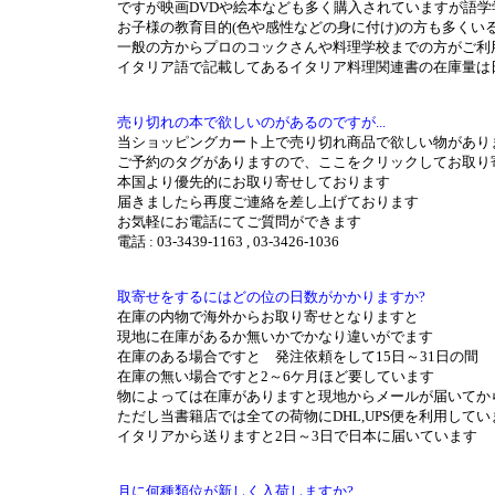
ですが映画DVDや絵本なども多く購入されていますが語
お子様の教育目的(色や感性などの身に付け)の方も多くい
一般の方からプロのコックさんや料理学校までの方がご利
イタリア語で記載してあるイタリア料理関連書の在庫量は
売り切れの本で欲しいのがあるのですが...
当ショッピングカート上で売り切れ商品で欲しい物があり
ご予約のタグがありますので、ここをクリックしてお取り
本国より優先的にお取り寄せしております
届きましたら再度ご連絡を差し上げております
お気軽にお電話にてご質問ができます
電話 : 03-3439-1163 , 03-3426-1036
取寄せをするにはどの位の日数がかかりますか?
在庫の内物で海外からお取り寄せとなりますと
現地に在庫があるか無いかでかなり違いがでます
在庫のある場合ですと 発注依頼をして15日～31日の間
在庫の無い場合ですと2～6ケ月ほど要しています
物によっては在庫がありますと現地からメールが届いてか
ただし当書籍店では全ての荷物にDHL,UPS便を利用して
イタリアから送りますと2日～3日で日本に届いています
月に何種類位が新しく入荷しますか?