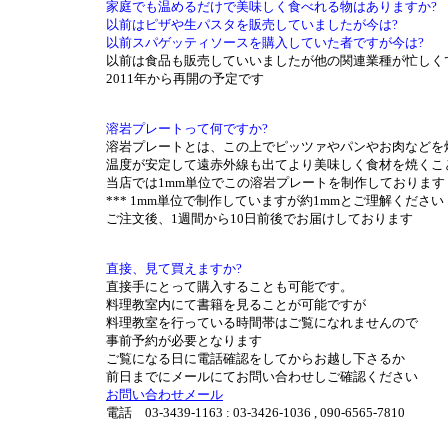
家庭でも温めるだけで美味しく食べれる物はありますか?
以前はピザや生パスタを販売していましたが今は?
以前スパゲッティソースを購入していた者ですが今は?
以前は食品も販売していいましたが他の関連業種が忙しく
2011年から再開の予定です
溶岩プレートって何ですか?
溶岩プレートとは、この上でピッツァやパンやお肉などを
温度が安定して遠赤外線も出てより美味しく食材を焼くこ
当店では1mm単位でこの溶岩プレートを制作しております
*** 1mm単位で制作していますが約1mmとご理解ください
ご注文後、1週間から10日前後でお届けしております
直接、見て買えますか?
直接手にとって購入することも可能です。
料理教室内にて書籍を見ることが可能ですが
料理教室を行っている時間帯はご覧になれませんので
事前予約が必要となります
ご覧になる日に電話確認をしてからお越し下さるか
前日までにメールにてお問い合わせしご確認ください
お問い合わせメール
電話 03-3439-1163 : 03-3426-1036 , 090-6565-7810