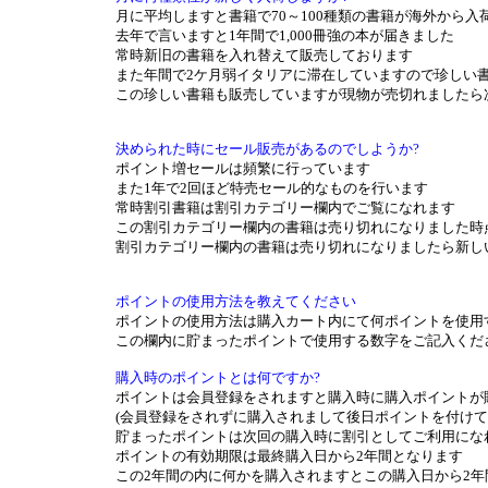
月に平均しますと書籍で70～100種類の書籍が海外から入
去年で言いますと1年間で1,000冊強の本が届きました
常時新旧の書籍を入れ替えて販売しております
また年間で2ケ月弱イタリアに滞在していますので珍しい
この珍しい書籍も販売していますが現物が売切れましたら
決められた時にセール販売があるのでしようか?
ポイント増セールは頻繁に行っています
また1年で2回ほど特売セール的なものを行います
常時割引書籍は割引カテゴリー欄内でご覧になれます
この割引カテゴリー欄内の書籍は売り切れになりました時点
割引カテゴリー欄内の書籍は売り切れになりましたら新し
ポイントの使用方法を教えてください
ポイントの使用方法は購入カート内にて何ポイントを使用
この欄内に貯まったポイントで使用する数字をご記入くだ
購入時のポイントとは何ですか?
ポイントは会員登録をされますと購入時に購入ポイントが
(会員登録をされずに購入されまして後日ポイントを付けて
貯まったポイントは次回の購入時に割引としてご利用にな
ポイントの有効期限は最終購入日から2年間となります
この2年間の内に何かを購入されますとこの購入日から2年