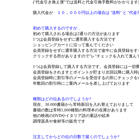
("代金引き換え便"では送料と代金引換手数料がかかります
購入代金が
１０，０００円以上の場合は "送料" と "代
初めて購入するのですが...
初めて購入される場合は2通りの方法があります
1つは会員登録をせずに通常購入する方法です
ショッピングカートに沿って進んでください
会員登録をせずに通常購入する方法で途中に会員登録をす
クリックする所がありますので"レ"チェックを入れて進ん
1つは会員登録して購入する方法です。会員登録には一切
会員登録をされますとポイントが貯まり次回以降に購入時
会員登録時に割引等のメールを受信するの所にチェックを
年数回の割引時にご案内メールを差し上げております
種類はどの位あるのでしようか?
現在、30.000書籍から常時新旧を入れ替えておりまして
書籍の数は常時1,000種類の料理本の在庫があります
他の映画のDVDやイタリア語の童話や絵本
調理器具や食材等の販売です
注文してからどの位の日数で届くのでしょうか?