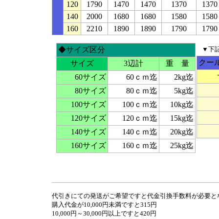
120
1790
1470
1470
1370
1370
140
2000
1680
1680
1580
1580
160
2210
1890
1890
1790
1790
◆サイズ区分
▼下
クー
サイズ
3辺計
重 量
60サイズ
60ｃｍ迄
2kg迄
80サイズ
80ｃｍ迄
5kg迄
100サイズ
100ｃｍ迄
10kg迄
120サイズ
120ｃｍ迄
15kg迄
140サイズ
140ｃｍ迄
20kg迄
160サイズ
160ｃｍ迄
25kg迄
代引きにての発送がご希望ですと代金引換手数料が必要と
購入代金が10,000円未満ですと315円
10,000円～30,000円以上ですと420円