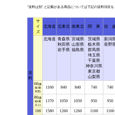
"送料は別" と記載がある商品については下記の送料項目
サ
イ
北海道
北東北
南東北
関 東
信 
ズ
北海道
青森県
宮城県
茨城県
新潟
秋田県
山形県
栃木県
長野
岩手県
福島県
群馬県
埼玉県
千葉県
神奈川県
東京都
送
山梨県
料
60
(書
1160
840
840
740
740
籍5冊
程度)
80
(書
1370
1050
1050
950
950
籍6冊
以上)
100
1580
1260
1260
1160
1160