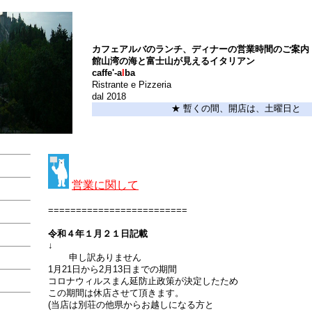
カフェアルバのランチ、ディナーの営業時間のご案内
館山湾の海と富士山が見えるイタリアン
caffe'-a
l
ba
Ristrante e Pizzeria
dal 2018
★ 暫くの間、開店は、土曜日と日
営業に関して
=========================
令和４年１月２１日記載
↓
申し訳ありません
1月21日から2月13日までの期間
コロナウィルスまん延防止政策が決定したため
この期間は休店させて頂きます。
(当店は別荘の他県からお越しになる方と