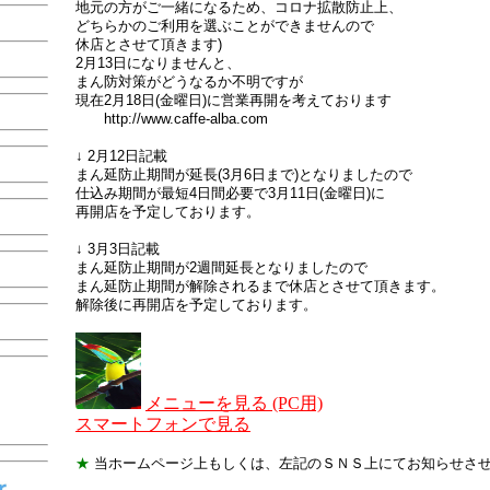
地元の方がご一緒になるため、コロナ拡散防止上、
どちらかのご利用を選ぶことができませんので
休店とさせて頂きます)
2月13日になりませんと、
まん防対策がどうなるか不明ですが
現在2月18日(金曜日)に営業再開を考えております
http://www.caffe-alba.com
↓ 2月12日記載
まん延防止期間が延長(3月6日まで)となりましたので
仕込み期間が最短4日間必要で3月11日(金曜日)に
再開店を予定しております。
↓ 3月3日記載
まん延防止期間が2週間延長となりましたので
まん延防止期間が解除されるまで休店とさせて頂きます。
解除後に再開店を予定しております。
メニューを見る (PC用)
スマートフォンで見る
★
当ホームページ上もしくは、左記のＳＮＳ上にてお知らせさ