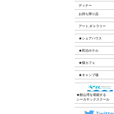
.....
ディナー
.....
お持ち帰り品
.....
アート,ギャラリー
.....
★シェアハウス
.....
★民泊ホテル
.....
★猫カフェ
.....
★キャンプ場
..
★館山湾を堪能する
..
シーカヤックスクール